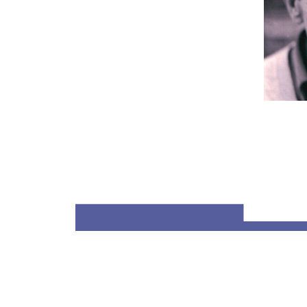
José Bergam
1970, photo J
José Berga
dos grande
Guillén, Pe
Gerardo Die
Prados. Dis
1936), que 
no período
negação, o
Cultor do p
relação co